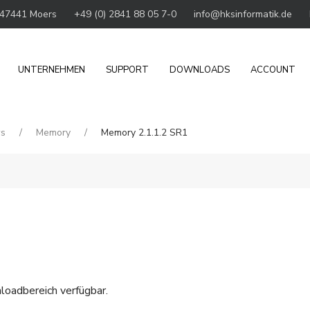
 47441 Moers
+49 (0) 2841 88 05 7-0
info@hksinformatik.de
UNTERNEHMEN
SUPPORT
DOWNLOADS
ACCOUNT
ws
Memory
Memory 2.1.1.2 SR1
loadbereich
verfügbar.