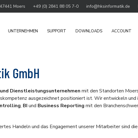
 47441 Moers
+49 (0) 2841 88 05 7-0
info@hksinformatik.de
UNTERNEHMEN
SUPPORT
DOWNLOADS
ACCOUNT
atik GmbH
 und Dienstleistungsunternehmen
mit den Standorten Moers 
skompetenz ausgezeichnet positioniert ist. Wir entwickeln und
ntrolling
,
BI
und
Business Reporting
mit den Branchenschwer
tiertes Handeln und das Engagement unserer Mitarbeiter sind di