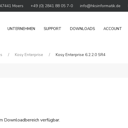
 47441 Moers
+49 (0) 2841 88 05 7-0
info@hksinformatik.de
UNTERNEHMEN
SUPPORT
DOWNLOADS
ACCOUNT
ws
Kosy Enterprise
Kosy Enterprise 6.2.2.0 SR4
em
Downloadbereich
verfügbar.