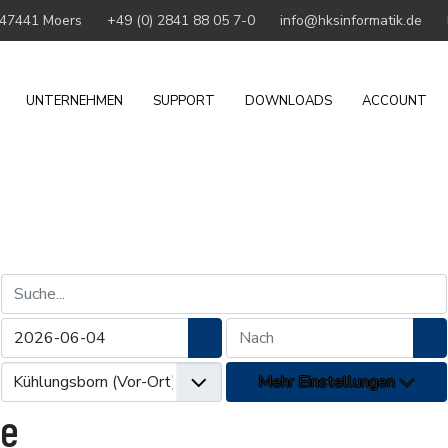
 47441 Moers
+49 (0) 2841 88 05 7-0
info@hksinformatik.de
UNTERNEHMEN
SUPPORT
DOWNLOADS
ACCOUNT
Suche...
Kalender öffnen
Ka
Mehr Einstellungen
se